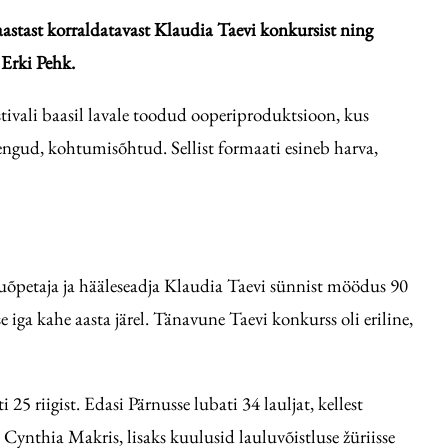
stast korraldatavast Klaudia Taevi konkursist ning
 Erki Pehk.
tivali baasil lavale toodud ooperiproduktsioon, kus
loengud, kohtumisõhtud. Sellist formaati esineb harva,
luõpetaja ja hääleseadja Klaudia Taevi sünnist möödus 90
e iga kahe aasta järel. Tänavune Taevi konkurss oli eriline,
25 riigist. Edasi Pärnusse lubati 34 lauljat, kellest
 Cynthia Makris, lisaks kuulusid lauluvõistluse žüriisse