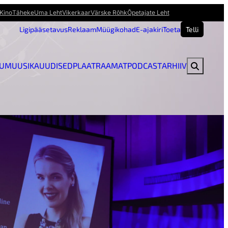
Kino
Täheke
Uma Leht
Vikerkaar
Värske Rõhk
Õpetajate Leht
Ligipääsetavus
Reklaam
Müügikohad
E-ajakiri
Toeta
Telli
U
MUUSIKAUUDISED
PLAAT
RAAMAT
PODCAST
ARHIIV