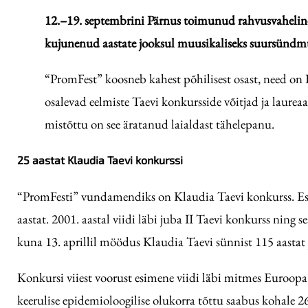
12.–19. septembrini Pärnus toimunud rahvusvaheline 
kujunenud aastate jooksul muusikaliseks suursündmuse
“PromFest” koosneb kahest põhilisest osast, need on 
osalevad eelmiste Taevi konkursside võitjad ja laurea
mistõttu on see äratanud laialdast tähelepanu.
25 aastat Klaudia Taevi konkurssi
“PromFesti” vundamendiks on Klaudia Taevi konkurss. Esime
aastat. 2001. aastal viidi läbi juba II Taevi konkurss ning 
kuna 13. aprillil möödus Klaudia Taevi sünnist 115 aastat j
Konkursi viiest voorust esimene viidi läbi mitmes Euroopa lin
keerulise epidemioloogilise olukorra tõttu saabus kohale 26