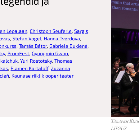
legendid ja
en Lepalaan
, 
Christoph Seuferle
, 
Sargis
novas
, 
Stefan Vogel
, 
Hanna Tverdova
, 
konkurss
, 
Tamás Bátor
, 
Gabriele Bukienė
, 
sky
, 
PromFest
, 
Gyungmin Gwon
, 
skalchuk
, 
Yuri Rostotsky
, 
Thomas
skas
, 
Plamen Kartaloff
, 
Zuzanna
cień
, 
Kaunase riiklik ooperiteater
Tänavuse Klau
LIIGUS