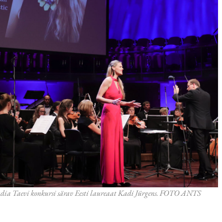
dia Taevi konkursi särav Eesti laureaat Kadi Jürgens. FOTO ANTS