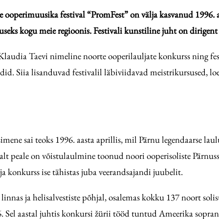
ooperimuusika festival “PromFest” on välja kasvanud 1996. aa
ks kogu meie regioonis. Festivali kunstiline juht on dirigent
Klaudia Taevi nimeline noorte ooperilauljate konkurss ning fes
adid. Siia lisanduvad festivalil läbiviidavad meistrikursused, 
ne sai teoks 1996. aasta aprillis, mil Pärnu legendaarse lau
sealt peale on võistulaulmine toonud noori ooperisoliste Pärnuss
a konkurss ise tähistas juba veerandsajandi juubelit.
nas ja helisalvestiste põhjal, osalemas kokku 137 noort solisti 
. Sel aastal juhtis konkursi žürii tööd tuntud Ameerika sopran