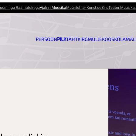
oomingu Raamatukogu
Ajakiri Muusika
Müürileht
e-Kunst.ee
Sirp
Teater.Muusika.
PERSOON
PILK
TÄHT
KIRG
MULJE
KOOSKÕLA
MÄL