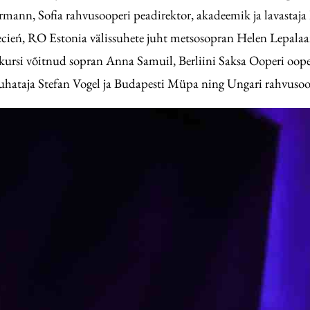
n, Sofia rahvusooperi peadirektor, akadeemik ja lavastaja P
ień, RO Estonia välissuhete juht metsosopran Helen Lepalaan,
 konkursi võitnud sopran Anna Samuil, Berliini Saksa Ooperi oop
juhataja Stefan Vogel ja Budapesti Müpa ning Ungari rahvusoo