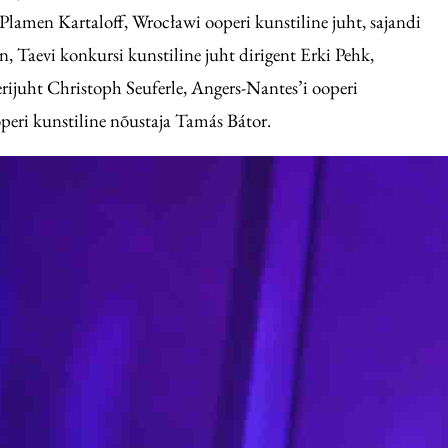
lamen Kartaloff, Wrocławi ooperi kunstiline juht, sajandi
 Taevi konkursi kunstiline juht dirigent Erki Pehk,
erijuht Christoph Seuferle, Angers-Nantes’i ooperi
peri kunstiline nõustaja Tamás Bátor.