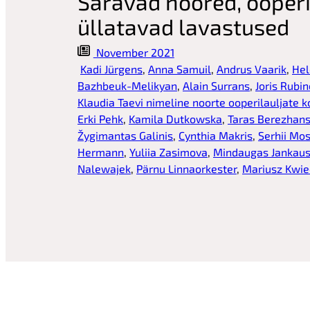
Säravad noored, ooperi
üllatavad lavastused
November 2021
Kadi Jürgens
, 
Anna Samuil
, 
Andrus Vaarik
, 
Hel
Bazhbeuk-Melikyan
, 
Alain Surrans
, 
Joris Rubi
Klaudia Taevi nimeline noorte ooperilauljate 
Erki Pehk
, 
Kamila Dutkowska
, 
Taras Berezhan
Žygimantas Galinis
, 
Cynthia Makris
, 
Serhii Mo
Hermann
, 
Yuliia Zasimova
, 
Mindaugas Jankau
Nalewajek
, 
Pärnu Linnaorkester
, 
Mariusz Kwie