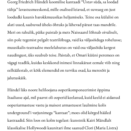
Georg Friedrich Händeli koomilise kantaadi “Ustav süda, sa loodad
tühja” lavastusmeeskond, mille osalised leiavad, et suveaeg on just
loodudki kaunis barokkmuusikas heljumiseks. Teine osa külalisi on
alati uued, saabuvad üheks õhtuks ja lähevad pärast taas mandrile.
Meri on rahulik, päike paistab ja mets Naissaarel lõhnab oivaliselt,
siin pole tegemist pelgalt teatrilõbuga, vaid ka väljasõiduga rohelusse;
muusikalis-teatraalne meelelahutus on vaid osa väljasõidu kergest
naudingust, üks suubub teise. Paistab, et Omari küüni peremees on
vägagi teadlik, kuidas keskkond inimesi linnakärast eemale viib ning
eelhäälestab, et kõik elemendid on terviku osad, ka meresõit ja
jalutuskäik.
Händel läks noore heliloojana ooperikomponeerimist õppima
Itaaliasse ajal, mil paavst oli ooperid keelanud, kuid keeld ei aidanud
ooperiarmastuse vastu ja maisest armastusest laulmine kolis
underground’i varjunimega “kantaat”; moes olid kõrged hääled
kastraadid. Siin loos on kolm tegelast: kunstnik Kairi Mändlalt
klassikalise Hollywoodi kaunitari ilme saanud Clori (Maria Listra)