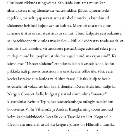
illusiooni rikkuda ning võimaldab jääda kuulama muusikat
abstraktsest ning ülendavast vaatevinklist, jäädes ignorantseks
tegeliku, maiselt igapäevast armastuskolmnurka ja kiindunud
südamete heitlusi kujutava sisu suhtes. Meenub aastatetagune
sarnane üritus draamateatris, kus samuti Tõnu Kaljuste eestvedamisel
sai barokkooperit kuulda maakeeles – küll oli võõrastav teada saada, et
kaunis, itaaliakeelne, virtuoossete passaažidega esitatud tekst pole
midagi muud kui poplaul stiilis “sa vajad mind, ma vajan sind”. Ka
käesolevas “Ustava südame” etenduses leiab lavastaja koha, kuhu
pikkida nali proovisituatsiooni ja eestikeelse tõlke üle, tõsi, eesti
keeles lastakse siin laulda vaid ühte fraasi. Lisaks lauljate heale
esitusele nii vokaalses kui ka näitlemise mõttes jättis hea mulje ka
Nargen Consort, kelle hulgast paistsid enim silma “mootor”
klavessinist Reinut Tepp, hea kaasaelamisega mängiv bassirühm
koosseisus Villu Vihermäe ja Andres Kungla, ning tooni andvad
kelmikad plokkflöödid Reet Sukk ja Taavi-Mats Utt. Kogu selle
ülevoolava meelelahutusliku kerguse juures on Händeli muusika