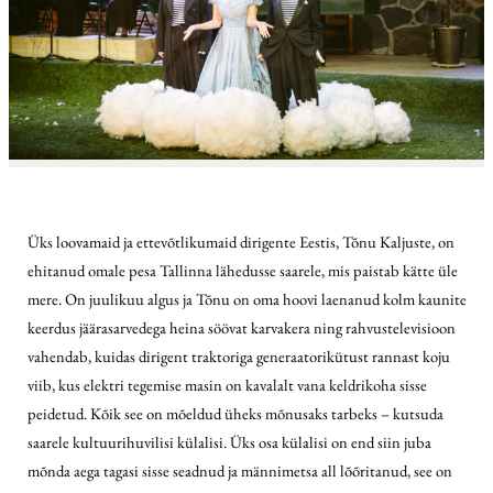
Üks loovamaid ja ettevõtlikumaid dirigente Eestis, Tõnu Kaljuste, on
ehitanud omale pesa Tallinna lähedusse saarele, mis paistab kätte üle
mere. On juulikuu algus ja Tõnu on oma hoovi laenanud kolm kaunite
keerdus jäärasarvedega heina söövat karvakera ning rahvustelevisioon
vahendab, kuidas dirigent traktoriga generaatorikütust rannast koju
viib, kus elektri tegemise masin on kavalalt vana keldrikoha sisse
peidetud. Kõik see on mõeldud üheks mõnusaks tarbeks – kutsuda
saarele kultuurihuvilisi külalisi. Üks osa külalisi on end siin juba
mõnda aega tagasi sisse seadnud ja männimetsa all lõõritanud, see on