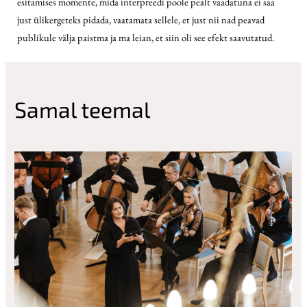
esitamises momente, mida interpreedi poole pealt vaadatuna ei saa
just ülikergeteks pidada, vaatamata sellele, et just nii nad peavad
publikule välja paistma ja ma leian, et siin oli see efekt saavutatud.
Samal teemal