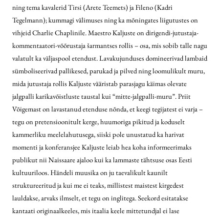
ning tema kavalerid Tirsi (Arete Teemets) ja Fileno (Kadri
Tegelmann); kummagi välimuses ning ka mõningates liigutustes on
vihjeid Charlie Chaplinile. Maestro Kaljuste on dirigendi-jutustaja-
kommentaatori-võõrustaja šarmantses rollis – osa, mis sobib talle nagu
valatult ka väljaspool etendust. Lavakujunduses domineerivad lambaid
sümboliseerivad pallikesed, parukad ja pilved ning loomulikult muru,
mida jutustaja rollis Kaljuste vääristab parasjagu käimas olevate
jalgpalli karikavõistluste taustal kui “mitte-jalgpalli-muru”. Priit
Võigemast on lavastanud etenduse nõnda, et keegi tegijatest ei varja –
tegu on pretensioonitult kerge, huumoriga pikitud ja koduselt
kammerliku meelelahutusega, siiski pole unustatud ka harivat
momenti ja konferansjee Kaljuste leiab hea koha informeerimaks
publikut nii Naissaare ajaloo kui ka lammaste tähtsuse osas Eesti
kultuuriloos. Händeli muusika on ju taevalikult kaunilt
struktureeritud ja kui me ei teaks, millistest maistest kirgedest
lauldakse, arvaks ilmselt, et tegu on inglitega. Seekord esitatakse
kantaati originaalkeeles, mis itaalia keele mittetundjal ei lase