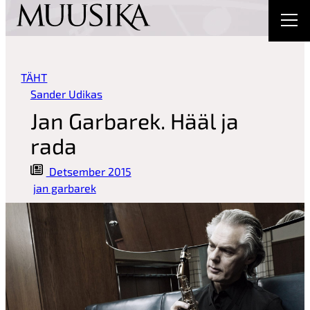
sisu
juurde
TÄHT
Sander Udikas
Jan Garbarek. Hääl ja
rada
Detsember 2015
jan garbarek