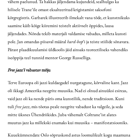
vähem paelunud. Ta hakkas jäljendama kujundeid, sealhulgas ka
hilisele Trane’ile omast eksalteeritud krigistamist saksofoni
kõrgregistris. Garbarek illustreerib ilmekalt vana tõde, et kunstnikuks
saamine käib kõige kiiremini teistelt aktiivselt õppides, lausa
jäljendades. Nõnda tekib materjali valdamise vabadus, milleta kunsti
pole. Jan omandas piisaval määral
hard-bop
’i ja teiste stiilide sõnavara.
Pärast plaadikuulamisi üldkoolis jäid ainsaks teoreetiliseks vahendiks
iseõppija teel tunnid mentor George Russelliga.
Free jazz’i
vabastav mõju
Terve Euroopa oli jazzi kuldaegadel nurgatagune, kõrvaline kant. Jazz
oli ikkagi Ameerika neegrite muusika. Nad ei olnud ainuüksi esireas,
vaid jazz oli ka nende päris oma kunstiliik, nende traditsioon. Kuni
tuli
free jazz
, mis tõotas peale neegrite vabadust ka valgeile, ja seda
mitte üksnes Ühendriikides. Juba vähemalt Coltrane’ist alates
muutus jazz ka millekski enamaks kui muusika – manifestatsiooniks.
Kuuekümnendate Oslo sõpruskond astus loomulikult kogu maamuna