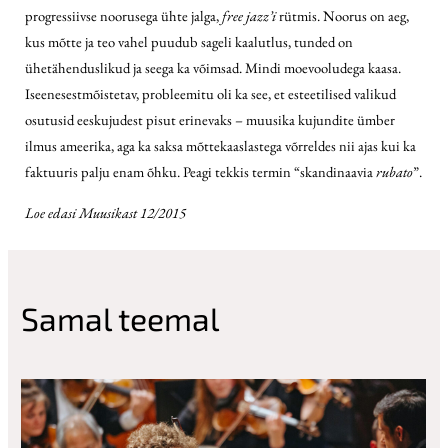
progressiivse noorusega ühte jalga,
free jazz’i
rütmis. Noorus on aeg,
kus mõtte ja teo vahel puudub sageli kaalutlus, tunded on
ühetähenduslikud ja seega ka võimsad. Mindi moevooludega kaasa.
Iseenesestmõistetav, probleemitu oli ka see, et esteetilised valikud
osutusid eeskujudest pisut erinevaks – muusika kujundite ümber
ilmus ameerika, aga ka saksa mõttekaaslastega võrreldes nii ajas kui ka
faktuuris palju enam õhku. Peagi tekkis termin “skandinaavia
rubato
”.
Loe edasi Muusikast 12/2015
Samal teemal