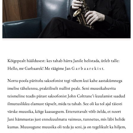
Kõigepealt hääldusest: kes tahab härra Janile helistada, ütleb talle:
Hello, mr Garbaarek! Me räägime Jan G a r b a a r e k i s t.
Norra-poola päritolu saksofonist tegi vähem kui kahe aastakümnega
imelise tähelennu, praktiliselt nullist peale. Seni muusikahuvita
teismeline teadis pärast saksofonist John Coltrane’i kuulamist saadud
ilmutuslikku elamust täpselt, mida ta tahab. See oli ka tol ajal täiesti
värske muusika, kõige kaasaegsem. Etteruttavalt võib öelda, et noort
Jani hämmastas just ennekuulmatu vaimsus, tunnetus, mis läbi helide
kumas. Muusugune muusika oli teda ju seni, ja on tegelikult ka hiljem,