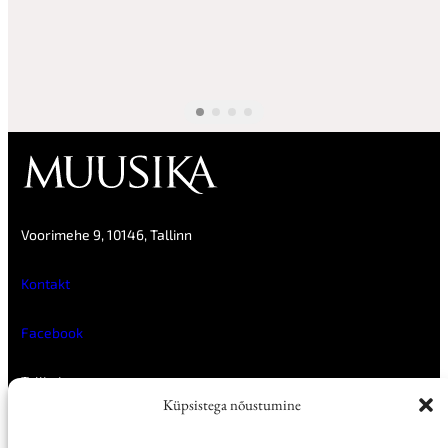
Voorimehe 9, 10146, Tallinn
Kontakt
Facebook
Tellimine
Reklaam
Küpsistega nõustumine
Müügikohad
E-ajakirjad