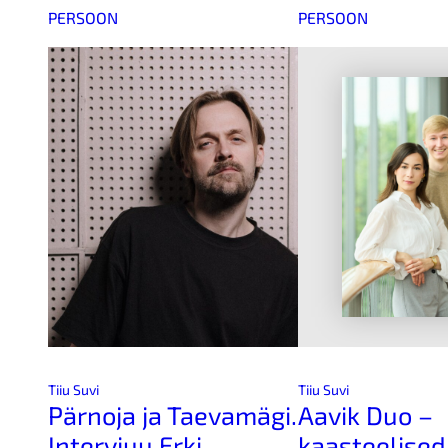
PERSOON
PERSOON
Tiiu Suvi
Tiiu Suvi
Pärnoja ja Taevamägi.
Aavik Duo –
Intervjuu Erki
kaasteelised