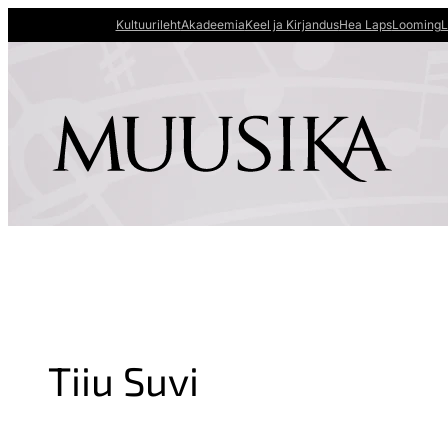
Kultuurileht
Akadeemia
Keel ja Kirjandus
Hea Laps
Looming
L
Tiiu Suvi