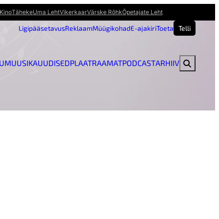
Kino
Täheke
Uma Leht
Vikerkaar
Värske Rõhk
Õpetajate Leht
Ligipääsetavus
Reklaam
Müügikohad
E-ajakiri
Toeta
Telli
U
MUUSIKAUUDISED
PLAAT
RAAMAT
PODCAST
ARHIIV