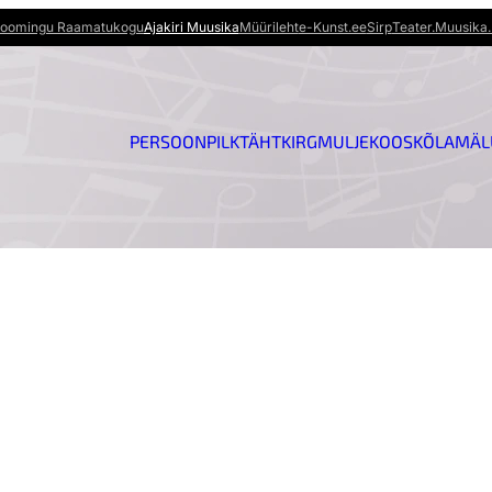
oomingu Raamatukogu
Ajakiri Muusika
Müürileht
e-Kunst.ee
Sirp
Teater.Muusika.
PERSOON
PILK
TÄHT
KIRG
MULJE
KOOSKÕLA
MÄL