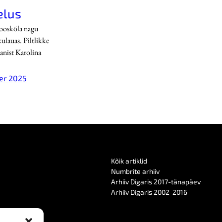
elus
kooskõla nagu
kulauas. Piltlikke
anist Karolina
er 2025
Kõik artiklid
Numbrite arhiiv
Arhiiv Digaris 2017-tänapäev
Arhiiv Digaris 2002-2016