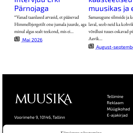
Pärnojaga
muusikas ja 
“Vanad taanlased arvasid, et pääsevad
Samasugune silmside ja 
Himmelbjergetilt otse jumala juurde, aga
laval, seob neid ka kohvi
minul algas sealt teekond, mis ei…
võrdlusi tuues oskavad pi
Aavik…
Mai 2026
August-septemb
Tellimine
Reklaam
Müügikohad
E-ajakirjad
Voorimehe 9, 10146, Tallinn
Kontakt
Küpsistega nõustumine