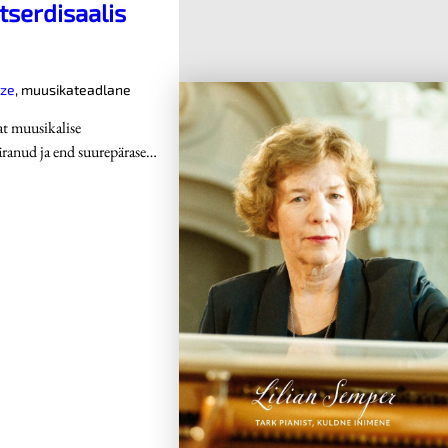
tserdisaalis
dze
,
muusikateadlane
at muusikalise
ranud ja end suurepärase…