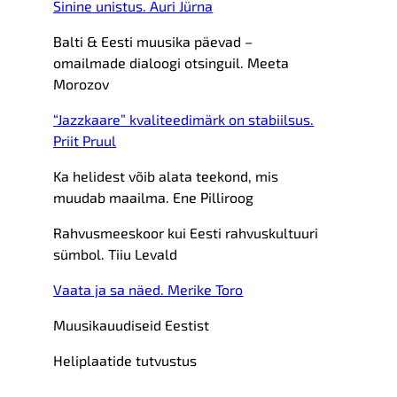
Sinine unistus. Auri Jürna
Balti & Eesti muusika päevad –
omailmade dialoogi otsinguil. Meeta
Morozov
“Jazzkaare” kvaliteedimärk on stabiilsus.
Priit Pruul
Ka helidest võib alata teekond, mis
muudab maailma. Ene Pilliroog
Rahvusmeeskoor kui Eesti rahvuskultuuri
sümbol. Tiiu Levald
Vaata ja sa näed. Merike Toro
Muusikauudiseid Eestist
Heliplaatide tutvustus