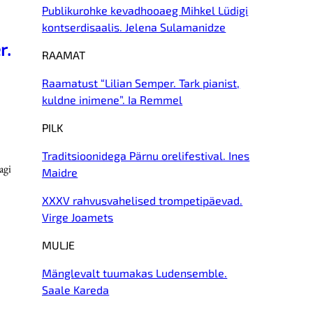
Publikurohke kevadhooaeg Mihkel Lüdigi
kontserdisaalis. Jelena Sulamanidze
r.
RAAMAT
Raamatust “Lilian Semper. Tark pianist,
kuldne inimene”. Ia Remmel
PILK
Traditsioonidega Pärnu orelifestival. Ines
agi
Maidre
XXXV rahvusvahelised trompetipäevad.
Virge Joamets
MULJE
Mänglevalt tuumakas Ludensemble.
Saale Kareda