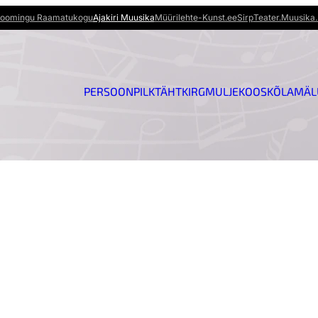
oomingu Raamatukogu
Ajakiri Muusika
Müürileht
e-Kunst.ee
Sirp
Teater.Muusika.
PERSOON
PILK
TÄHT
KIRG
MULJE
KOOSKÕLA
MÄL