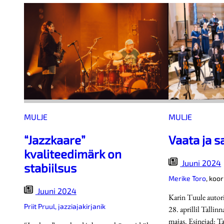
MULJE
MULJE
“Jazzkaare”
Vaata ja s
kvaliteedimärk on
Juuni 2024
stabiilsus
Merike Toro
,
koor
Juuni 2024
Karin Tuule autori
Priit Pruul, jazziajakirjanik
28. aprillil Talli
majas. Esinejad: T