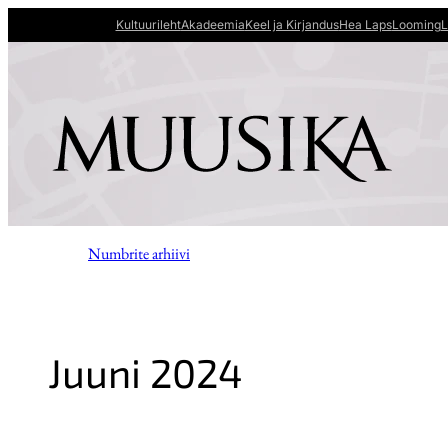
Kultuurileht
Akadeemia
Keel ja Kirjandus
Hea Laps
Looming
L
Numbrite arhiivi
Juuni 2024