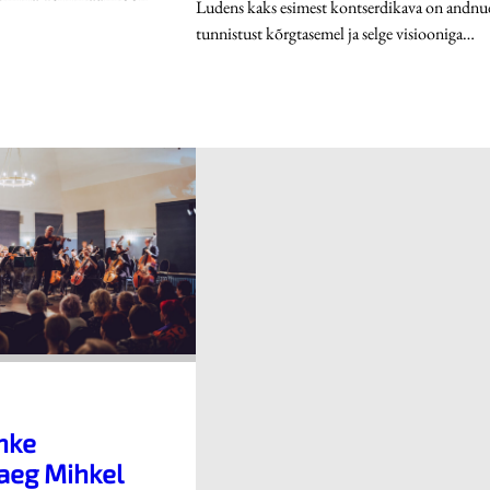
Ludens kaks esimest kontserdikava on andnu
tunnistust kõrgtasemel ja selge visiooniga…
hke
aeg Mihkel