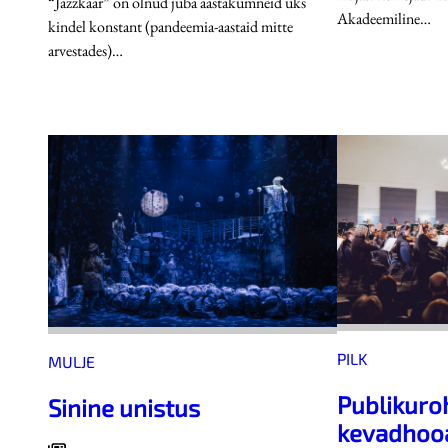
“Jazzkaar” on olnud juba aastakümneid üks
Akadeemiline…
kindel konstant (pandeemia-aastaid mitte
arvestades)…
PILK
MULJE
Publikuro
Sinine unistus
kevadhoo