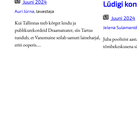
Juuni 2024
Lüdigi kon
Auri Jürna
,
lavastaja
Juuni 2024
Kui Tallinnas teeb kõrget lendu ja
Jelena Sulamani
publikurekordeid Draamateater, siis Tartus
tundub, et Vanemuine seilab samuti laineharjal,
Juba poolteist aast
eriti ooperis.…
tõmbekeskusena sä