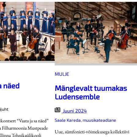
MULJE
a näed
Mänglevalt tuumakas
Ludensemble
ijuht
Juuni 2024
kontsert “Vaata ja sa näed”
Saale Kareda, muusikateadlane
nna Filharmoonia Mustpeade
Uue, sümfonieti-võimekusega kollektiivi
allinna Tehnikaülikooli