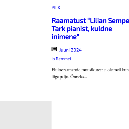
PILK
Raamatust “Lilian Sempe
Tark pianist, kuldne
inimene”
Juuni 2024
Ia Remmel
Elulooraamatuid muusikutest ei ole meil kun
liiga palju. Õnneks…