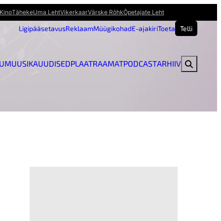
Kino
Täheke
Uma Leht
Vikerkaar
Värske Rõhk
Õpetajate Leht
Ligipääsetavus
Reklaam
Müügikohad
E-ajakiri
Toeta
Telli
U
MUUSIKAUUDISED
PLAAT
RAAMAT
PODCAST
ARHIIV