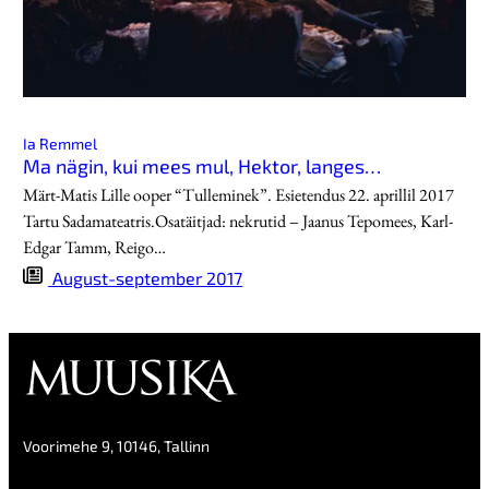
Ia Remmel
Ma nägin, kui mees mul, Hektor, langes…
Märt-Matis Lille ooper “Tulleminek”. Esietendus 22. aprillil 2017
Tartu Sadamateatris.Osatäitjad: nekrutid – Jaanus Tepomees, Karl-
Edgar Tamm, Reigo…
August-september 2017
Voorimehe 9, 10146, Tallinn