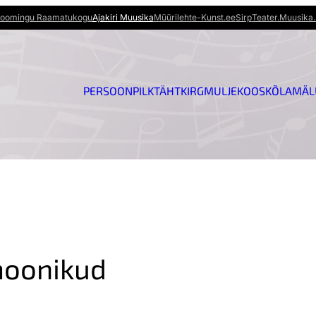
oomingu Raamatukogu
Ajakiri Muusika
Müürileht
e-Kunst.ee
Sirp
Teater.Muusika.
PERSOON
PILK
TÄHT
KIRG
MULJE
KOOSKÕLA
MÄL
moonikud