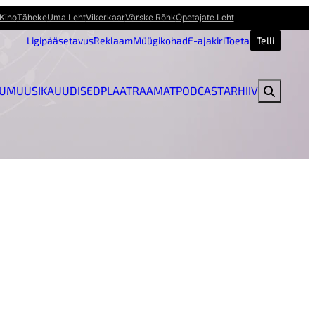
Kino
Täheke
Uma Leht
Vikerkaar
Värske Rõhk
Õpetajate Leht
Ligipääsetavus
Reklaam
Müügikohad
E-ajakiri
Toeta
Telli
U
MUUSIKAUUDISED
PLAAT
RAAMAT
PODCAST
ARHIIV