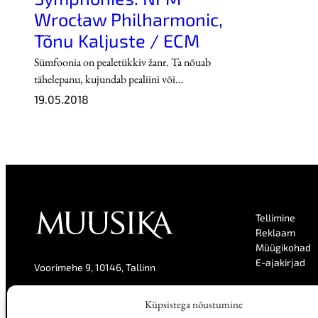
Wrocław Philharmonic,
Tõnu Kaljuste / ECM
Sümfoonia on pealetükkiv žanr. Ta nõuab
tähelepanu, kujundab pealiini või…
19.05.2018
Tellimine
Reklaam
Müügikohad
E-ajakirjad
Voorimehe 9, 10146, Tallinn
Kontakt
Küpsistega nõustumine