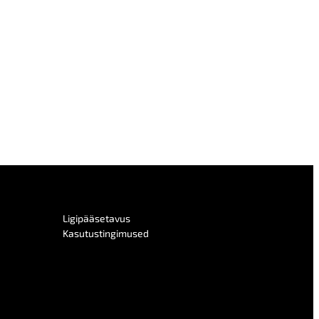
Ligipääsetavus
Kasutustingimused