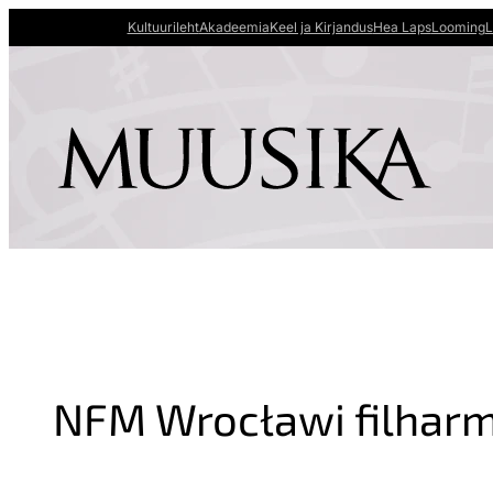
Kultuurileht
Akadeemia
Keel ja Kirjandus
Hea Laps
Looming
L
NFM Wrocławi filhar