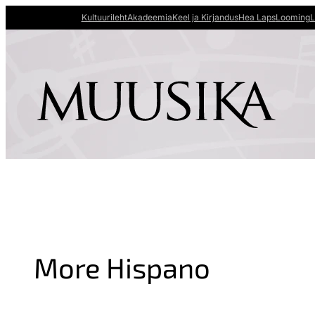
Kultuurileht
Akadeemia
Keel ja Kirjandus
Hea Laps
Looming
L
More Hispano