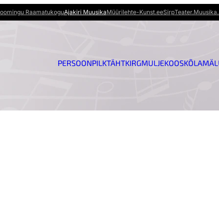
oomingu Raamatukogu
Ajakiri Muusika
Müürileht
e-Kunst.ee
Sirp
Teater.Muusika.
PERSOON
PILK
TÄHT
KIRG
MULJE
KOOSKÕLA
MÄL