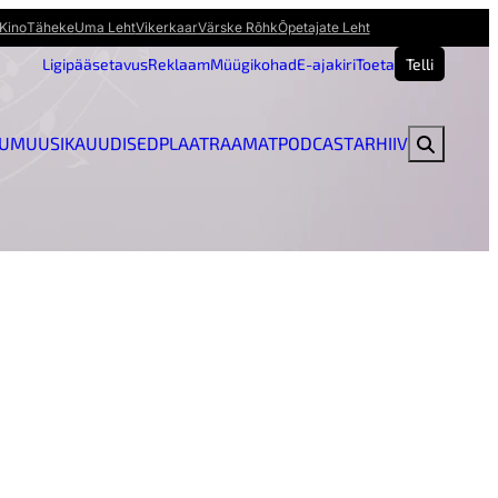
Kino
Täheke
Uma Leht
Vikerkaar
Värske Rõhk
Õpetajate Leht
Ligipääsetavus
Reklaam
Müügikohad
E-ajakiri
Toeta
Telli
U
MUUSIKAUUDISED
PLAAT
RAAMAT
PODCAST
ARHIIV