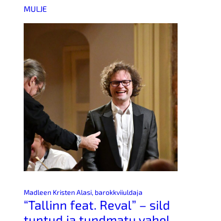
MULJE
Madleen Kristen Alasi, barokkviiuldaja
“Tallinn feat. Reval” – sild
tuntud ja tundmatu vahel