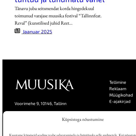
Tänavu juba seitsmendat korda hingedekuul
toimunud varajase muusika festival “Tallinnfeat.
Reval” (kunstilised juhid Reet…
Jaanuar 2025
Tellimine
Reklaam
Müügikohad
E-ajakirjad
Voorimehe 9, 10146, Tallinn
Kontakt
Küpsistega nõustumine
Facebook
Kasutame küpsiseid seadme teabe salvestamiseks ja ligipääsuks selle andmetele. Kui nõustute