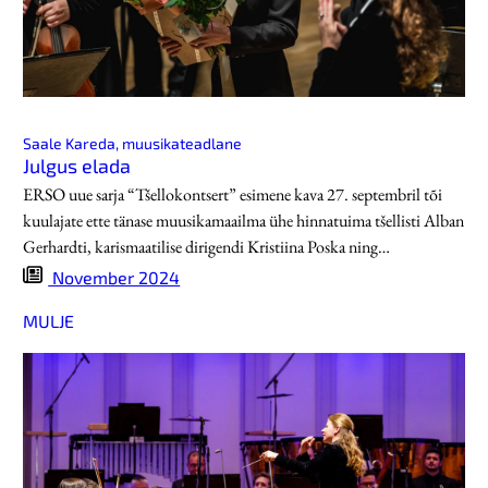
Saale Kareda, muusikateadlane
Julgus elada
ERSO uue sarja “Tšellokontsert” esimene kava 27. septembril tõi
kuulajate ette tänase muusikamaailma ühe hinnatuima tšellisti Alban
Gerhardti, karismaatilise dirigendi Kristiina Poska ning…
November 2024
MULJE