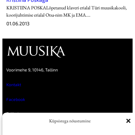
KRISTIINA POSKALõpetanud klaveri erialal Türi muusikakooli,
koorijuhtimise erialal Otsa-nim MK ja EMA.…
01.06.2013
Voorimehe 9, 10146, Tallinn
Kontakt
Facebook
Tellimine
Reklaam
Küpsistega nõustumine
Müügikohad
E-ajakirjad