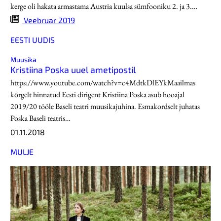
kerge oli hakata armastama Austria kuulsa sümfooniku 2. ja 3.…
Veebruar 2019
EESTI UUDIS
Muusika
Kristiina Poska uuel ametipostil
https://www.youtube.com/watch?v=c4MdtkDlEYkMaailmas
kõrgelt hinnatud Eesti dirigent Kristiina Poska asub hooajal
2019/20 tööle Baseli teatri muusikajuhina. Esmakordselt juhatas
Poska Baseli teatris…
01.11.2018
MULJE