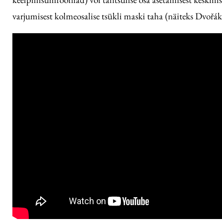
varjumisest kolmeosalise tsükli maski taha (näiteks Dvořák