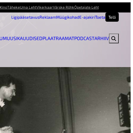
Kino
Täheke
Uma Leht
Vikerkaar
Värske Rõhk
Õpetajate Leht
Ligipääsetavus
Reklaam
Müügikohad
E-ajakiri
Toeta
Telli
U
MUUSIKAUUDISED
PLAAT
RAAMAT
PODCAST
ARHIIV