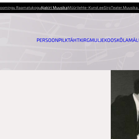
oomingu Raamatukogu
Ajakiri Muusika
Müürileht
e-Kunst.ee
Sirp
Teater.Muusika.
PERSOON
PILK
TÄHT
KIRG
MULJE
KOOSKÕLA
MÄL