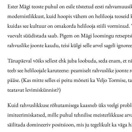
Ester Mägi teoste puhul on esile tõstetud eesti rahvamuusik
modernistlikkust, kuid hoopis vähem on helilooja teoseid kä
kuidas see kultuur on omakorda helilooja stiili vorminud. 
vaevalt süüdistada saab. Pigem on Mägi loomingu retseptsi
rahvuslike joonte kaudu, teisi külgi selle arvel sageli ignoree
Tänapäeval võiks sellest ehk juba loobuda, seda enam, et n
teeb see heliloojale karuteene: peamiselt rahvuslike joonte 
pääse. (Kas mitte selles ei peitu mõneti ka Veljo Tormise, 
teatavat levimiskünnist?)
Kuid rahvuslikkuse rõhutamisega kaasneb üks veelgi probl
imiteerimiskatsed, mille puhul tehnilise meisterlikkuse ar
säilitada domineeriv positsioon, mis ju tegelikult ka väga 