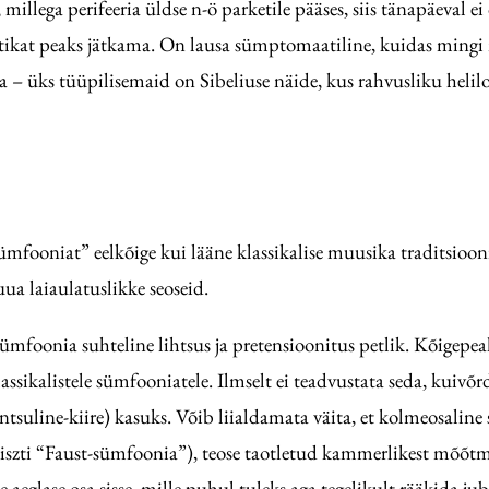
llega perifeeria üldse n-ö parketile pääses, siis tänapäeval ei 
ktikat peaks jätkama. On lausa sümptomaatiline, kuidas mingi m
 – üks tüüpilisemaid on Sibeliuse näide, kus rahvusliku heli
ümfooniat” eelkõige kui lääne klassikalise muusika traditsioon
ua laiaulatuslikke seoseid.
ümfoonia suhteline lihtsus ja pretensioonitus petlik. Kõigepe
lassikalistele sümfooniatele. Ilmselt ei teadvustata seda, kuivõ
tantsuline-kiire) kasuks. Võib liialdamata väita, et kolmeosalin
s Liszti “Faust-sümfoonia”), teose taotletud kammerlikest mõõ
 aeglase osa sisse, mille puhul tuleks aga tegelikult rääkida ju