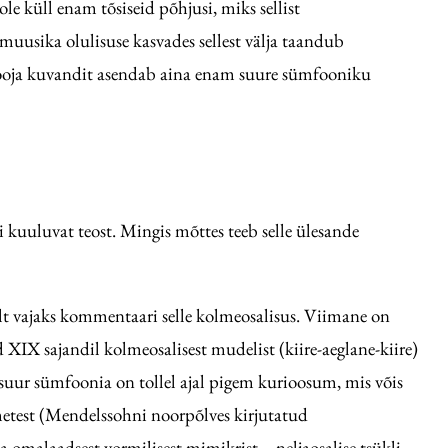
ole küll enam tõsiseid põhjusi, miks sellist
uusika olulisuse kasvades sellest välja taandub
looja kuvandit asendab aina enam suure sümfooniku
i kuuluvat teost. Mingis mõttes teeb selle ülesande
alt vajaks kommentaari selle kolmeosalisus. Viimane on
rd XIX sajandil kolmeosalisest mudelist (kiire-aeglane-kiire)
e suur sümfoonia on tollel ajal pigem kurioosum, mis võis
tmetest (Mendelssohni noorpõlves kirjutatud
ba omalaadsest vormilisest mimikrist – neljaosalise tsükli