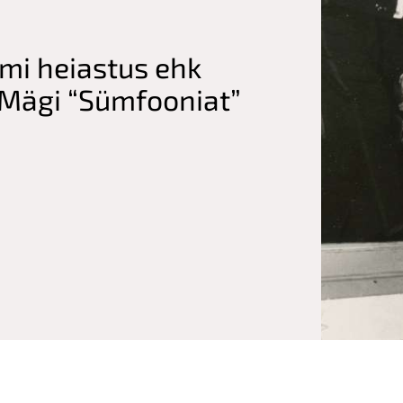
i heiastus ehk
 Mägi “Sümfooniat”