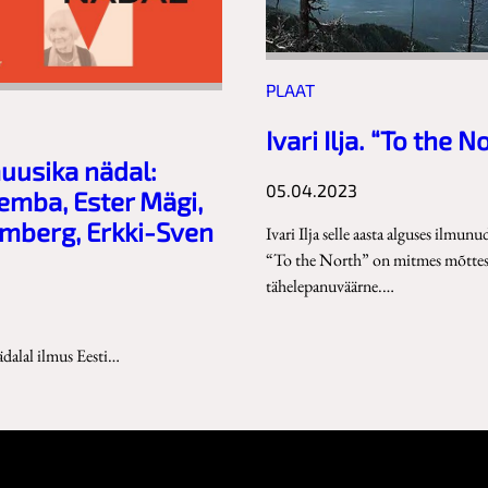
PLAAT
Ivari Ilja. “To the N
uusika nädal:
05.04.2023
emba, Ester Mägi,
amberg, Erkki-Sven
Ivari Ilja selle aasta alguses ilmunu
“To the North” on mitmes mõtte
tähelepanuväärne.…
ädalal ilmus Eesti…