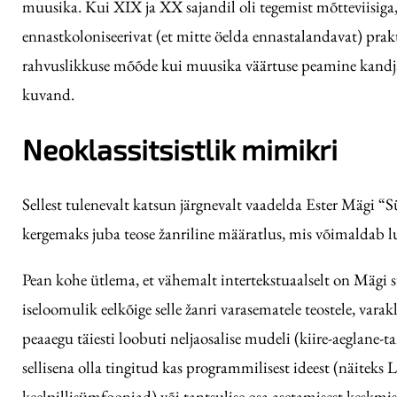
muusika. Kui XIX ja XX sajandil oli tegemist mõtteviisiga, mi
ennastkoloniseerivat (et mitte öelda ennastalandavat) pra
rahvuslikkuse mõõde kui muusika väärtuse peamine kandja
kuvand.
Neoklassitsistlik mimikri
Sellest tulenevalt katsun järgnevalt vaadelda Ester Mägi “S
kergemaks juba teose žanriline määratlus, mis võimaldab lu
Pean kohe ütlema, et vähemalt intertekstuaalselt on Mägi s
iseloomulik eelkõige selle žanri varasematele teostele, varak
peaaegu täiesti loobuti neljaosalise mudeli (kiire-aeglane-
sellisena olla tingitud kas programmilisest ideest (näitek
keelpillisümfooniad) või tantsulise osa asetamisest keskmise