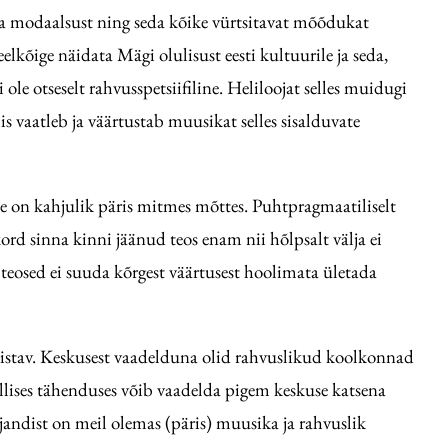
t ja modaalsust ning seda kõike vürtsitavat mõõdukat
lkõige näidata Mägi olulisust eesti kultuurile ja seda,
e otseselt rahvusspetsiifiline. Heliloojat selles muidugi
vaatleb ja väärtustab muusikat selles sisalduvate
See on kahjulik päris mitmes mõttes. Puhtpragmaatiliselt
kord sinna kinni jäänud teos enam nii hõlpsalt välja ei
e teosed ei suuda kõrgest väärtusest hoolimata ületada
distav. Keskusest vaadelduna olid rahvuslikud koolkonnad
ellises tähenduses võib vaadelda pigem keskuse katsena
ajandist on meil olemas (päris) muusika ja rahvuslik