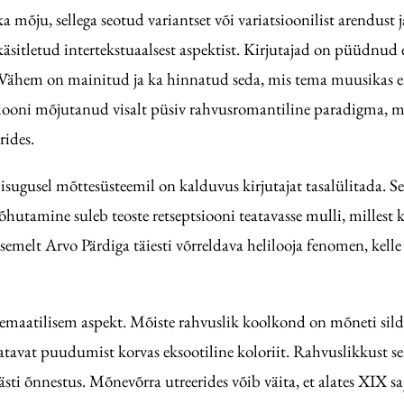
a mõju, sellega seotud variantset või variatsioonilist arendus
sitletud intertekstuaalsest aspektist. Kirjutajad on püüdnud ee
Vähem on mainitud ja ka hinnatud seda, mis tema muusikas ei ol
ooni mõjutanud visalt püsiv rahvusromantiline paradigma, mis 
rides.
iisugusel mõttesüsteemil on kalduvus kirjutajat tasalülitada. 
rõhutamine suleb teoste retseptsiooni teatavasse mulli, millest 
tasemelt Arvo Pärdiga täiesti võrreldava helilooja fenomen, kell
emaatilisem aspekt. Mõiste rahvuslik koolkond on mõneti sil
vatavat puudumist korvas eksootiline koloriit. Rahvuslikkust s
hästi õnnestus. Mõnevõrra utreerides võib väita, et alates XIX s