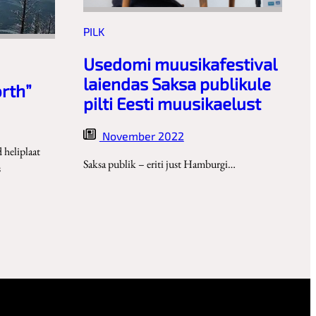
PILK
Usedomi muusikafestival
laiendas Saksa publikule
orth”
pilti Eesti muusikaelust
November 2022
d heliplaat
Saksa publik – eriti just Hamburgi…
s