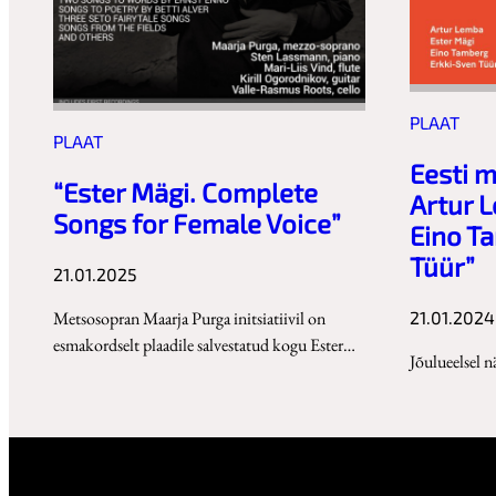
PLAAT
PLAAT
Eesti m
“Ester Mägi. Complete
Artur L
Songs for Female Voice”
Eino T
Tüür”
21.01.2025
Metsosopran Maarja Purga initsiatiivil on
21.01.2024
esmakordselt plaadile salvestatud kogu Ester…
Jõulueelsel n