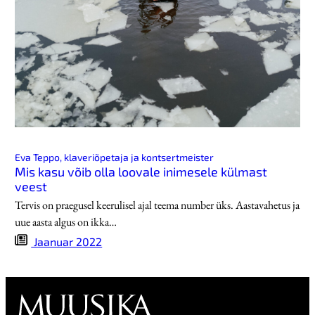
Eva Teppo, klaveriõpetaja ja kontsertmeister
Mis kasu võib olla loovale inimesele külmast
veest
Tervis on praegusel keerulisel ajal teema number üks. Aastavahetus ja
uue aasta algus on ikka…
Jaanuar 2022