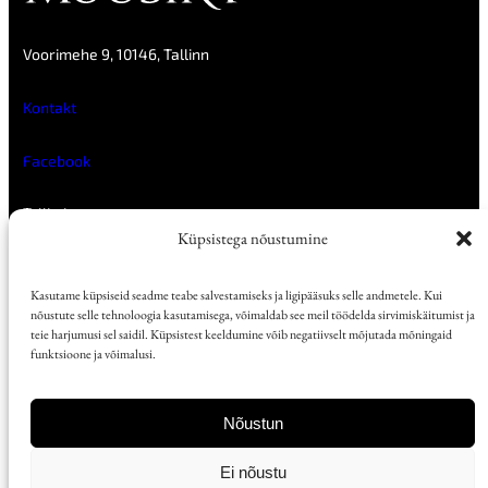
Voorimehe 9, 10146, Tallinn
Kontakt
Facebook
Tellimine
Reklaam
Küpsistega nõustumine
Müügikohad
E-ajakirjad
Kasutame küpsiseid seadme teabe salvestamiseks ja ligipääsuks selle andmetele. Kui
nõustute selle tehnoloogia kasutamisega, võimaldab see meil töödelda sirvimiskäitumist ja
Kõik artiklid
teie harjumusi sel saidil. Küpsistest keeldumine võib negatiivselt mõjutada mõningaid
Numbrite arhiiv
funktsioone ja võimalusi.
Arhiiv Digaris 2017-tänapäev
Arhiiv Digaris 2002-2016
Nõustun
Ligipääsetavus
Kasutustingimused
Ei nõustu