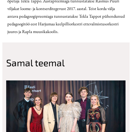
õpetaja Tekla Tappo. Aastapreemiaga tunnustatakse Rasmus Puuri
viljakat loome- ja kontserditegevust 2017. aastal. Teist korda välja
antava pedagoogipreemiaga tunnustatakse Tekla Tappot pühendunud
pedagoogitöö eest Harjumaa keelpilliorkestri ettevalmistusorkestri
juures ja Rapla muusikakoolis.
Samal teemal