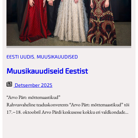
EESTI UUDIS
, 
MUUSIKAUUDISED
Muusikauudiseid Eestist
Detsember 2025
“Arvo Pärt: mõtte­maastikud”
Rahvusvaheline teaduskonverents “Arvo Pärt: mõttemaastikud” tõi
17.−18. oktoobril Arvo Pärdi keskusesse kokku eri valdkondade…