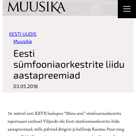
sisu
juurde
EESTI UUDIS
Muusika
Eesti
sümfooniaorkestrite liidu
aastapreemiad
03.05.2018
24. märtsil anti XXVII laulupeo “Minu arm” sümfooniaorkestrite
repertuaari esitlusel Viljandis üle Eesti sümfooniaorkestrite liidu
aastapreemiad, mille pälvisid dirigent ja helilooja Rasmus Puur ning