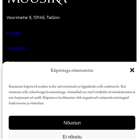
Voorimehe 9, 10146, Tallinn
Kontakt
Facebook
Tellimine
Reklaam
Küpsistega nõustumine
Müügikohad
E-ajakirjad
Kasutame küpsiseid seadme teabe salvestamiseks ja ligipääsuks selle andmetele. Kui
nõustute selle tehnoloogia kasutamisega, võimaldab see meil töödelda sirvimiskäitumist ja
Kõik artiklid
teie harjumusi sel saidil. Küpsistest keeldumine võib negatiivselt mõjutada mõningaid
Numbrite arhiiv
funktsioone ja võimalusi.
Arhiiv Digaris 2017-tänapäev
Arhiiv Digaris 2002-2016
Nõustun
Ligipääsetavus
Kasutustingimused
Ei nõustu