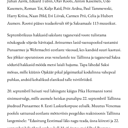
Juhan Aavik, Eduard Tubin, Olav Roots, Anton Kasemets, Udo
Kasemets, Roman Toi, Kaljo Raid, Priit Ardna, Paul Tammeveski,
Harry Kriisa, Naan Põld, Evi Liivak, Carmen Prii, Celia ja Hubert
Aumere. Rootsi pääses teadaolevalt 60 ja Saksamaale 113 muusikut.
Septembrikuus hakkasid sakslaste taganevaid voore tulistama
nõukogude sõjaväe hävitajad. Avinurmes lasid vaenupooled vastamisi
Punaarmee ja Wehrmachti eestlaste väeosad, kes kandsid suuri kaotusi.
See jõhker operatsioon avas venelastele tee Tallinna ja taganevad Saksa
sõdurid hakkasid mööda metsi laiali hajuma. Tapa lähedal Saksi
mõisas, mille küünis Ojakäär pikal jalgsimatkal kodulinna vahepeal
puhkas, andsid kohalikud elanikud talle tsiviilriided.
20. septembril heisati veel lahingute käigus Pika Hermanni torni
sinimustvalge, mille asemele heiskas punalipu 22. septembril Tallinna
jõudnud Punaarmee 8. Eesti Laskurkorpuse eelsalk. Muutus Venemaa
poolele sattunud eestlaste mõtteviisis peegeldus reaktsioonis Tallinna
langemisele: “Edasitung Eestimaal läks nagu teada, üsna kiiresti ja 22.
septembri hilisõhtul umbes kell 23.45 äratas meid Paul Rummo