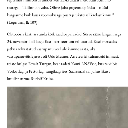
teatega – Tallinn on vaba. Olime juba pugenud põhku – nüüd
kargasime kõik lausa rõõmukisaga püsti ja üksteisel kaelast kinni.”
(Lepnurm, lk 109)
Oktoobris kästi ära anda kõik raadioaparaadid. Sõrve sääre langemisega
24. novembril oli kogu Eesti territoorium vallutatud. Eesti metsades
jätkus relvastatud vastupanu veel üle kümne aasta, üks
vastupanuvõitlejatest oli Udo Mesner. Arreteeriti tuhandeid inimesi,
teiste hulgas Eevalt Turgan, kes saadeti Komi ANSVsse, kus ta viibis
Vorkutlagi ja Petšorlagi vangilaagrites. Saaremaal sai juhuslikust
kuulist surma Rudolf Kriisa.