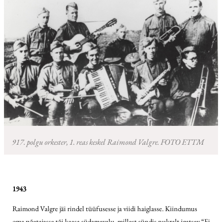
917. polgu orkester, 1. reas keskel Raimond Valgre. FOTO ETTM
1943
Raimond Valgre jäi rindel tüüfusesse ja viidi haiglasse. Kiindumus
oma põetajasse tõi kaasa südamevalu, millest sündis nukralt igatsev “Ei