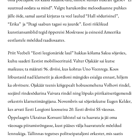
suutnud oodata sa mind”. Valgre harukordne meloodiaanne puhkes
jälle õide, samal aastal kirjutas ta veel laulud “Hall sõdurisinel”,
“Erika” ja “Peagi saabun tagasi su juurde”. Eesti riiklikud
kunstiansamblid tegid õppereisi Moskvasse ja esinesid Ameerika
eestlastele mõeldud raadiosaates.
Priit Veebeli “Eesti leegionäride laul” hakkas kõlama Saksa sõjaväes,
kuhu saadeti Eestist mobiliseerituid. Valter Ojakäär sai kutse
maikuus; ta määrati 96. diviisi, kus kohtus Uno Veenrega. Koos
lõbustasid nad klarnetit ja akordioni mängides esialgu ennast, hiljem
ka ohvitsere. Ojakäär teenis kõigepealt hobusemehena Volhovi rindel,
seejärel rindesõdurina Vaivara rindel ning lõpuks piirikaitserügemendi
orkestris klarnetimängijana. Novembris sai sõjaväekutse Eugen Kelder,
kes arvati Eesti Leegioni koosseisu 20. Eesti diviisi SS väeosas.
Õppelaagris Ukrainas Korsuni lähistel sai ta haavata ja jäi oma
väeosaga piiramisrõngasse, kust pääses välja haavatutele mõeldud
lennukiga. Tallinnas tegutses politseipataljoni orkester, mis saatis