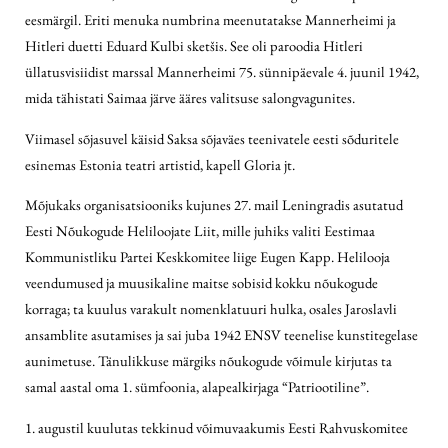
eesmärgil. Eriti menuka numbrina meenutatakse Mannerheimi ja
Hitleri duetti Eduard Kulbi sketšis. See oli paroodia Hitleri
üllatusvisiidist marssal Mannerheimi 75. sünnipäevale 4. juunil 1942,
mida tähistati Saimaa järve ääres valitsuse salongvagunites.
Viimasel sõjasuvel käisid Saksa sõjaväes teenivatele eesti sõduritele
esinemas Estonia teatri artistid, kapell Gloria jt.
Mõjukaks organisatsiooniks kujunes 27. mail Leningradis asutatud
Eesti Nõukogude Heliloojate Liit, mille juhiks valiti Eestimaa
Kommunistliku Partei Keskkomitee liige Eugen Kapp. Helilooja
veendumused ja muusikaline maitse sobisid kokku nõukogude
korraga; ta kuulus varakult nomenklatuuri hulka, osales Jaroslavli
ansamblite asutamises ja sai juba 1942 ENSV teenelise kunstitegelase
aunimetuse. Tänulikkuse märgiks nõukogude võimule kirjutas ta
samal aastal oma 1. sümfoonia, alapealkirjaga “Patriootiline”.
1. augustil kuulutas tekkinud võimuvaakumis Eesti Rahvuskomitee