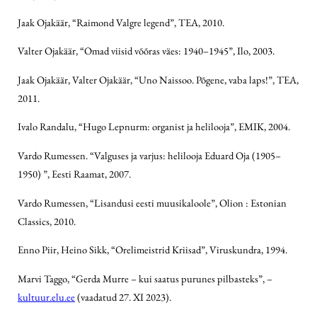
Jaak Ojakäär, “Raimond Valgre legend”, TEA, 2010.
Valter Ojakäär, “Omad viisid võõras väes: 1940–1945”, Ilo, 2003.
Jaak Ojakäär, Valter Ojakäär, “Uno Naissoo. Põgene, vaba laps!”, TEA,
2011.
Ivalo Randalu, “Hugo Lepnurm: organist ja helilooja”, EMIK, 2004.
Vardo Rumessen. “Valguses ja varjus: helilooja Eduard Oja (1905–
1950) ”, Eesti Raamat, 2007.
Vardo Rumessen, “Lisandusi eesti muusikaloole”, Olion : Estonian
Classics, 2010.
Enno Piir, Heino Sikk, “Orelimeistrid Kriisad”, Viruskundra, 1994.
Marvi Taggo, “Gerda Murre – kui saatus purunes pilbasteks”, –
kultuur.elu.ee
(vaadatud 27. XI 2023).