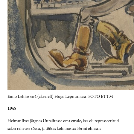
Enno Lehise sarž (akvarell) Hugo Lepnurmest. FOTO ETTM
1945
Heimar Ilves järgnes Uuralitesse oma emale, kes oli represseeritud
saksa rahvuse tõttu, ja töötas kolm aastat Permi oblastis