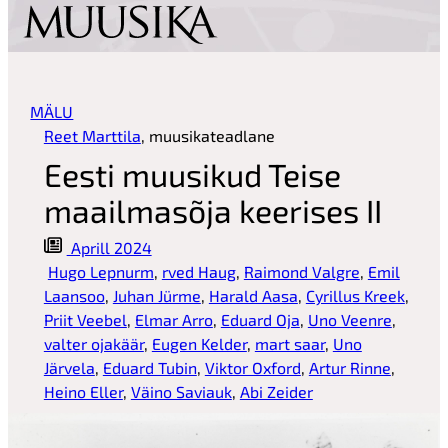
sisu
juurde
MÄLU
Reet Marttila
,
muusikateadlane
Eesti muusikud Teise
maailmasõja keerises II
Aprill 2024
Hugo Lepnurm
, 
rved Haug
, 
Raimond Valgre
, 
Emil
Laansoo
, 
Juhan Jürme
, 
Harald Aasa
, 
Cyrillus Kreek
, 
Priit Veebel
, 
Elmar Arro
, 
Eduard Oja
, 
Uno Veenre
, 
valter ojakäär
, 
Eugen Kelder
, 
mart saar
, 
Uno
Järvela
, 
Eduard Tubin
, 
Viktor Oxford
, 
Artur Rinne
, 
Heino Eller
, 
Väino Saviauk
, 
Abi Zeider