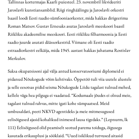
Tallinnas kortermajas Kaarli puiesteel. 23. novembril likvideeriti
Jaroslavli kunstiansamblid. Riigi ringhäälingu ja Jaroslavli orkestri
baasil loodi Eesti raadio sümfooniaorkester, mida hakkas dirigeerima
Roman Matsov. Gustav Ernesaks asutas Jaroslavli meeskoori baasil
Riikliku akadeemilise meeskoori. Eesti riikliku filharmoonia ja Eesti
raadio juurde asutati džässorkestrid. Viimane oli Eesti raadio
estraadiorkestri eelkäija, mida 1945. aastast hakkas juhatama Rostislav
Merkulov.
Saksa okupatsiooni ajal välja antud konservatooriumi diplomeid ei
pidanud Nõukogude võim kehtivaks. Õppetöö tuli viia uutele alustele
ja selle eesotsas pidid seisma Nõukogude Liidu tagalast tulnud mehed,
kellele väga hea pilguga ei vaadatud. “Kodumaale jõudes ei olnud meie,
tagalast tulnud rahvas, mitte igati kohe sümpaatsed. Meid
umbusaldati, peeti NKVD agentideks ja meie mitmesugused
eelisõigused ajasid kohalikud inimesed lausa tigedaks.” (Lepnurm, lk
111) Eelisõigused olid peamiselt seotud parema toiduga, õigusega
kasutada erikauplusi ja sööklaid. “Uued isiklikud tutvused aitasid