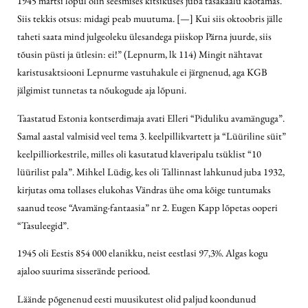
1945 märtsi lõpul olin seesmises kitsikuses juba tasakaalu kaotamas.
Siis tekkis otsus: midagi peab muutuma. [—] Kui siis oktoobris jälle
taheti saata mind julgeoleku ülesandega piiskop Pärna juurde, siis
tõusin püsti ja ütlesin: ei!” (Lepnurm, lk 114) Mingit nähtavat
karistusaktsiooni Lepnurme vastuhakule ei järgnenud, aga KGB
jälgimist tunnetas ta nõukogude aja lõpuni.
Taastatud Estonia kontserdimaja avati Elleri “Piduliku avamänguga”.
Samal aastal valmisid veel tema 3. keelpillikvartett ja “Lüüriline süit”
keelpilliorkestrile, milles oli kasutatud klaveripalu tsüklist “10
lüürilist pala”. Mihkel Lüdig, kes oli Tallinnast lahkunud juba 1932,
kirjutas oma tollases elukohas Vändras ühe oma kõige tuntumaks
saanud teose “Avamäng-fantaasia” nr 2. Eugen Kapp lõpetas ooperi
“Tasuleegid”.
1945 oli Eestis 854 000 elanikku, neist eestlasi 97,3%. Algas kogu
ajaloo suurima sisserände periood.
Läände põgenenud eesti muusikutest olid paljud koondunud