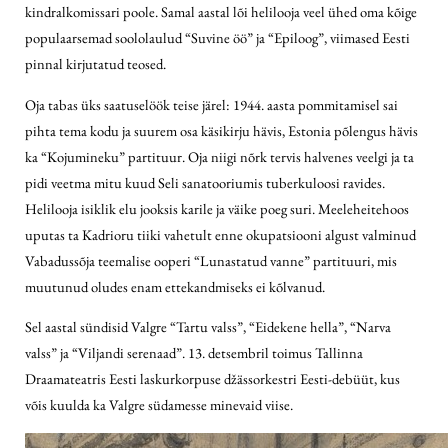
kindralkomissari poole. Samal aastal lõi helilooja veel ühed oma kõige
populaarsemad soololaulud “Suvine öö” ja “Epiloog”, viimased Eesti
pinnal kirjutatud teosed.
Oja tabas üks saatuselöök teise järel: 1944. aasta pommitamisel sai
pihta tema kodu ja suurem osa käsikirju hävis, Estonia põlengus hävis
ka “Kojumineku” partituur. Oja niigi nõrk tervis halvenes veelgi ja ta
pidi veetma mitu kuud Seli sanatooriumis tuberkuloosi ravides.
Helilooja isiklik elu jooksis karile ja väike poeg suri. Meeleheitehoos
uputas ta Kadrioru tiiki vahetult enne okupatsiooni algust valminud
Vabadussõja teemalise ooperi “Lunastatud vanne” partituuri, mis
muutunud oludes enam ettekandmiseks ei kõlvanud.
Sel aastal sündisid Valgre “Tartu valss”, “Eidekene hella”, “Narva
valss” ja “Viljandi serenaad”. 13. detsembril toimus Tallinna
Draamateatris Eesti laskurkorpuse džässorkestri Eesti-debüüt, kus
võis kuulda ka Valgre südamesse minevaid viise.