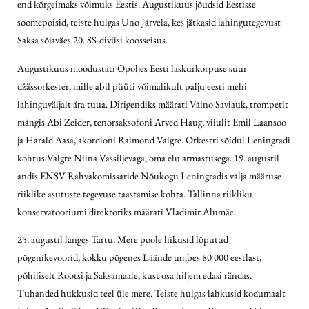
end kõrgeimaks võimuks Eestis. Augustikuus jõudsid Eestisse
soomepoisid, teiste hulgas Uno Järvela, kes jätkasid lahingutegevust
Saksa sõjaväes 20. SS-diviisi koosseisus.
Augustikuus moodustati Opoljes Eesti laskurkorpuse suur
džässorkester, mille abil püüti võimalikult palju eesti mehi
lahinguväljalt ära tuua. Dirigendiks määrati Väino Saviauk, trompetit
mängis Abi Zeider, tenorsaksofoni Arved Haug, viiulit Emil Laansoo
ja Harald Aasa, akordioni Raimond Valgre. Orkestri sõidul Leningradi
kohtus Valgre Niina Vassiljevaga, oma elu armastusega. 19. augustil
andis ENSV Rahvakomissaride Nõukogu Leningradis välja määruse
riiklike asutuste tegevuse taastamise kohta. Tallinna riikliku
konservatooriumi direktoriks määrati Vladimir Alumäe.
25. augustil langes Tartu. Mere poole liikusid lõputud
põgenikevoorid, kokku põgenes Läände umbes 80 000 eestlast,
põhiliselt Rootsi ja Saksamaale, kust osa hiljem edasi rändas.
Tuhanded hukkusid teel üle mere. Teiste hulgas lahkusid kodumaalt