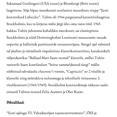
Saksamaal Geislingeni (USA tsoon) ja Blombergi (Briti tsoon)
laagritesse. Sõja lõpus moodustati eestlastest muusikute trupp “Eesti
kunstnikud Lübeckis”. Tubin oli 1944 paigutatud karantiinilaagrisse
Stockholmis, kus ta kirjutas mälu järgi üles oma vanu töid. 1945
hakkas Tubin juhatama kohalikku meeskoori, sai elamispinna
Stockholmis ja tööd Drottningholmi Lossiteatri muuseumis vanade
ooperite ja ballettide partituuride restaureerijana. Süngel ajal valmisid
tal jõuline ja rütmiliselt impulsiivne klaverikontsertiino, harukordselt
väljendusrikas “Ballaad Mart Saare teemal” klaverile, milles Tubin
varieerib Saare koorilaulust “Seitse sammeldunud sängi” mällu
sööbinud rahvalaulu
chaconne
’i vormis, “Capriccio” nr 2 viiulile ja
klaverile ning mõtiskleva iseloomuga ja tehniliselt virtuoosne 2.
viiulikontsert (1945/1949). Stockholmi kontserdimaja väikeses saalis
esitasid Tubina teoseid Zelia Aumere ja Olav Roots.
Põhiallikad:
“Eesti ajalugu VI: Vabadussõjast taasiseseisvumiseni”, ÕES ja