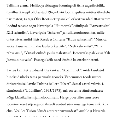
Tallinna elama. Helilooja sõjaaegne looming oli üsna tagasihoidlik.
Cyrillus Kreegil olid aastad 1943–1944 loomingulises mõttes ühed elu
parimatest; ta tegi Olav Rootsi ettepanekul orkestriseaded 30-st varem
loodud teosest nagu klaveripala “Humoresk”, viiulipala “Armastuslaul
XIII sajandist”, klaveripala “Scherzo” ja hulk koorimuusikat, mille
orkestrivariandid liitis Kreek tsüklitesse “Kuus rahvaviisi”, “Musica
sacra. Kuus vaimulikku laulu orkestrile”, “Neli rahvaviisi”, “Viis
rahvaviisi”, “Vanad jõulud: jõulu mälestusi”. Iseseisvaks palaks jäi “Oh
Jeesus, sinu valu”. Peaaegu kõik need jõudsid ka ettekanneteni.
Tartus kanti ette Eduard Oja kantaat “Kojuminek”, mida kuulajad
hindasid üheks tema
parimaks teoseks. Vanemuises toodi autori
dirigeerimisel lavale Tubina ballett “Kratt”. Samal aastal valmis 4.
sümfoonia (“Lüüriline”, 1943/1978), mis on tema sümfooniatest
kõige klassikalisem ja meloodilisem. Helge poeetilise suurteose
loomine keset sõjaaega on ilmselt seotud sündmustega tema isiklikus
elus. Veel lõi Tubin
“Süidi eesti tantsuviisidest” viiulile ja klaverile