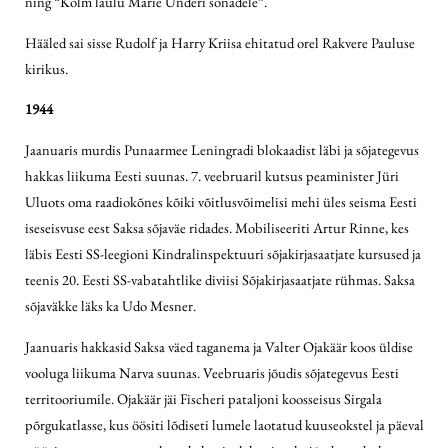
ning “Kolm laulu Marie Underi sõnadele”.
Hääled sai sisse Rudolf ja Harry Kriisa ehitatud orel Rakvere Pauluse
kirikus.
1944
Jaanuaris murdis Punaarmee Leningradi blokaadist läbi ja sõjategevus
hakkas liikuma Eesti suunas. 7. veebruaril kutsus peaminister Jüri
Uluots oma raadiokõnes kõiki võitlusvõimelisi mehi üles seisma Eesti
iseseisvuse eest Saksa sõjaväe ridades. Mobiliseeriti Artur Rinne, kes
läbis Eesti SS-leegioni Kindralinspektuuri sõjakirjasaatjate kursused ja
teenis 20. Eesti SS-vabatahtlike diviisi Sõjakirjasaatjate rühmas. Saksa
sõjaväkke läks ka Udo Mesner.
Jaanuaris hakkasid Saksa väed taganema ja Valter Ojakäär koos üldise
vooluga liikuma Narva suunas. Veebruaris jõudis sõjategevus Eesti
territooriumile. Ojakäär jäi Fischeri pataljoni koosseisus Sirgala
põrgukatlasse, kus öösiti lõdiseti lumele laotatud kuuseokstel ja päeval