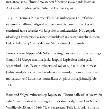
metsatöölisena. Elmar Arro saadeti Siberisse sõjavangide laagrisse.
Aleksander Rjabov pääses Siberist Eestisse tagasi.
17. juunil toimus Punaarmee Eesti Laskurkorpuse triumfaalne
sissemarss Tallinna. Algasid repressioonid isikute suhtes, kes olid
teeninud Saksa sõjaväes või julgeolekustruktuurides. Nõukogude
ideoloogia levitamisel kasutati oskuslikult ära eesti päritolu inimesi,
keda ei lubatud pärast Vabadussõda Eestisse elama asuda.
Euroopa jaoks lõppes sõda Saksamaa tingimusteta kapituleerumisega
8. mail 1945, kogu maailma jaoks Jaapani kapituleerumisega 2.
septembril 1945. Eesti inimkaotused kokku olid u 60 000 inimest
(vahistatud, deporteeritud, teadmata kadunud, sundmobiliseeritud,
mõrvatud). 440 kutselisest muusikust oli pärast sõda jäänud järele
161.
Raimond Valgrel valmisid sõja lõpuaastal “Pärnu ballaad” ja “Aegviidu
valss”. Purustustest tema hinges annab aimu Valgre ema kiri Nina
Vassiljevale 23. mail 1946: “Ta ei saa praegu Teile kirjutada, kuna on