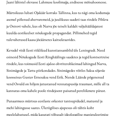
Jaani lähistel olevasse Lahmuse koolimajja, endisesse mõisahoonesse.
Märtsikuus lubati Ojakäär korraks Tallinna, kus ta nägi oma kodumaja
asemel põlenud ahervaremeid, ja juulikuus saadeti taas rindele Pihkva
ja Ostrovi vahele, kus oli Narva jõe teiselt kaldalt valjuhääldajatest
kuulda eestikeelset nõukogude propagandat. Pillimehed tegid
tulevahetused kaasa jõeäärsetes kaitsekraavides.
Kevadel viidi Eesti riiklikud kunstiansamblid üle Leningradi. Need
esinesid Nõukogude Eesti Ringhäälingu saadetes ja tegid kontsertreise
rindele, kus toimusid Eesti ajaloo ohvriterohkeimad lahingud Narva,
Sinimägede ja Tartu piirkondades. Sinimägedes võitles Saksa sõjaväe
koosseisus Gustav Ernesaksa vend Erik. Nende Läände põgenenud
vend Osvald on hiljem jutustanud vennatapusõja traumast, mille all ta
kannatas oma kahele poole rindejoont paisatud pereliikmete pärast.
Punaarmees mürtsus eestlaste orkester tantsupidudel, matustel ja
mehi lahingusse saates. Üleriigilises ajupesus oli tähtis koht
meelelahutusel, mida kasutati tõhusalt ideoloogilise manipuleerimise