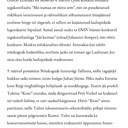
segakoorilaulu “Mu isamaa on minu arm”, mis on puudutanud
riiklikust iseseisvusest ja rahvuslikust sõltumatusest ilmajäänud
eestlaste hinge nii sügavalt, et sellest on kujunenud laulupidude
legendaarne lõpulaul. Samal aastal osales ta ENSV hümni konkursil
segakoorilauluga “Jää kestma” (sõnad Johannes Semper), mis võitis
konkursi. Moskva infokanalites ülistati Ernesaksa kui tublit
nõukogude kodanikku, eestlaste jaoks sai temast aga Laulutaat, kes
aitas elus hoida laulupidude traditsiooni.
9. märtsil pommitas Nõukogude lennuvägi Tallinna, mille tagajärjel
hukkus sadu inimesi, teiste hulgas Juhan Jürme. Põles maha Estonia
koos Riigi ringhäälingu heliplaadi- ja noodikoguga. Teatris jäi pooleli
Tubina “Krati” etendus, mida dirigeerinud Priit Veebel sai koduteel
nii raskelt külma, et suri saadud haigusesse. Hävis “Krati” ainus
partituur, mille Tubin rekonstrueeris orkestrihäälte põhjal viisteist
aastat pärast põgenemist Rootsi. Tules sai kannatada ka
konservatooriumi hoone, mistõttu evakueeriti õppeasutus Suure-