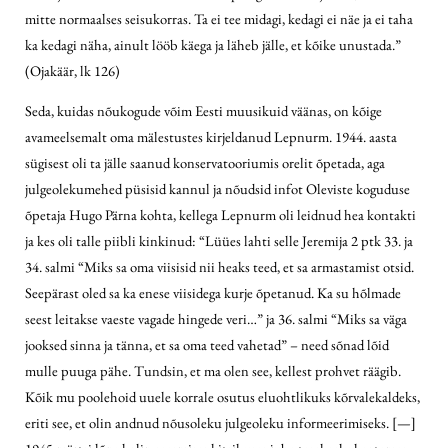
mitte normaalses seisukorras. Ta ei tee midagi, kedagi ei näe ja ei taha
ka kedagi näha, ainult lööb käega ja läheb jälle, et kõike unustada.”
(Ojakäär, lk 126)
Seda, kuidas nõukogude võim Eesti muusikuid väänas, on kõige
avameelsemalt oma mälestustes kirjeldanud Lepnurm. 1944. aasta
sügisest oli ta jälle saanud konservatooriumis orelit õpetada, aga
julgeolekumehed püsisid kannul ja nõudsid infot Oleviste koguduse
õpetaja Hugo Pärna kohta, kellega Lepnurm oli leidnud hea kontakti
ja kes oli talle piibli kinkinud: “Lüües lahti selle Jeremija 2 ptk 33. ja
34. salmi “Miks sa oma viisisid nii heaks teed, et sa armastamist otsid.
Seepärast oled sa ka enese viisidega kurje õpetanud. Ka su hõlmade
seest leitakse vaeste vagade hingede veri…” ja 36. salmi “Miks sa väga
jooksed sinna ja tänna, et sa oma teed vahetad” – need sõnad lõid
mulle puuga pähe. Tundsin, et ma olen see, kellest prohvet räägib.
Kõik mu poolehoid uuele korrale osutus eluohtlikuks kõrvalekaldeks,
eriti see, et olin andnud nõusoleku julgeoleku informeerimiseks. [—]