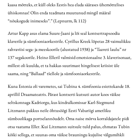
kaasa mõtteks, et küll oleks Eestis hea elada säärases ühemõttelises
ühiskonnas! Olin enda teadmata muutunud mingil määral
“nõukogude inimeseks”.” (Lepnurm, lk 112)
Artur Kapp asus elama Suure-Jaani ja lõi seal kontsertrapsoodia
klaverile ja sümfooniaorkestrile. Cyrillus Kreek lõpetas 28 vaimulikku
rahvaviisi sega- ja meeskoorile (alustatud 1938) ja “Taaveti laulu” nr
137 segakoorile. Heino Elleril valmisid emotsionaalne 3. klaverisonaat,
millest oli kuulda, et ta hakkas suurimast hingelisest kriisist üle
saama, ning “Ballaad” tšellole ja sümfooniaorkestrile.
Kuna Estonia oli varemetes, sai
Tubina 4. sümfoonia esiettekande 18.
aprillil Draamateatris. Pärast kontserti kutsuti autor koos väikse
seltskonnaga Kadriorgu, kus kindralkomissar Karl-Siegmund
Litzmann pakkus neile õhtusöögi Eesti Vabariigi ametliku
sümboolikaga portselannõudelt. Oma naise mõrva korraldajatele pidi
otsa vaatama Eller. Kui Litzmann suitsule tuld palus, ehmatas Tubin
kõiki sellega, et suunas oma väikse brauningu kujulise välgumihkli