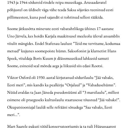
1943 ja 1944 sõdureid rindele reipa muusikaga. Arusaadavatel
põhjustel on üldiselt väga vähe teada Saksa sõjaväes teeninud eesti
pillimeestest, kuna pool sajandit ei tohtinud sellest rääkida.
Soome jätkusõtta minevate eesti vabatahtlikega ühines 17-aastane
Uno Järvela, kes hoidis Karjala maakitsusel meeleolu üleval ansamblis
viiulit mängides. Endel Stafenau laulust ”Teid me tervitame, kodumaa
metsad” kujunes soomepoiste hümn. Saksofonist ja klarnetist Hans
Speek, viiuldaja Boris Kuum jt
džässmuusikud lahkusid samuti
Soome, esinesid seal mõnda aega ja liikusid siis edasi Rootsi.
Viktor Oxford oli 1930. aastal kirjutanud sõdurilaulu “Jää vabaks,
Eesti meri”, mis kandis ka pealkirju “Orjalaul” ja “Vabadusehümn”.
Nüüd avaldas ta Jaan Jäneda pseudonüümi all “3 marsilaulu”, millest
esimene oli praeguseks kultuslaulu staatusesse tõusnud “Jää vabaks!”.
Okupatsiooniajal lauldi selle refrääni sõnadega “Saa vabaks, Eesti
meri…”.
Mart Saarele pakuti tööd konservatooriumis ja ta tuli Hüpassaarest