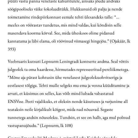
püüti vastu panna venelaste kahuritulele, ainsaks jõudu andvaks
söögipooliseks väike šokolaaditükk. Hukkunuid oli palju ja nende
toimetamine rindepiirkonnast eemale tehti ülesandeks talle: “…
meeles on võõrastav tundetus, mis mind valdas, kui kõndisin selle
masendava koorma kõrval. See, mida üheskoos olime pidanud
kannatama ja läbi elama, oli röövinud viimasegi hingejõu.” (Ojakäär, lk
393)
Veebruaris kutsuti Lepnurm Leningradi kontserte andma. Seal võttis
julgeolek ta oma haardesse, hirmutades represseeritud pereliikmetega.
“Mõne aja pärast kohtusin ühe venelasest julgeolekuohvitseriga ja
eestlasest tõlgiga. Tehti mulle selgeks mu ema ja venna küüditamine ja
arvati, et küsimus on selles, kas võib mind lubada vabastatud
ENSVsse. Peeti vajalikuks, et oleksin nende käsutuses ja varjunime all
teataksin neile kirjalikult kõigest, mida nad nõuavad. Segaste
tunnetega andsin nõusoleku. Tundsin, et see on halb, aga mul polnud
vastupanujõudu.” (Lepnurm, lk 108)
Gustav Ernesaks lõi Moskvas 4. märtsil Lydia Koidula sõnadele