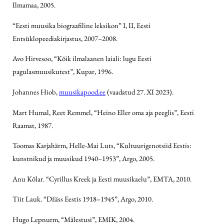
Ilmamaa, 2005.
“Eesti muusika biograafiline leksikon” I, II, Eesti
Entsüklopeediakirjastus, 2007–2008.
Avo Hirvesoo, “Kõik ilmalaanen laiali: lugu Eesti
pagulasmuusikutest”, Kupar, 1996.
Johannes Hiob,
muusikapood.ee
(vaadatud 27. XI 2023).
Mart Humal, Reet Remmel, “Heino Eller oma aja peeglis”, Eesti
Raamat, 1987.
Toomas Karjahärm, Helle-Mai Luts, “Kultuurigenotsiid Eestis:
kunstnikud ja muusikud 1940–1953”, Argo, 2005.
Anu Kõlar. “Cyrillus Kreek ja Eesti muusikaelu”,
EMTA, 2010.
Tiit Lauk. “Džäss Eestis 1918–1945”, Argo, 2010.
Hugo Lepnurm, “Mälestusi”, EMIK, 2004.