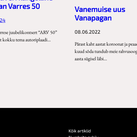
an Varres 50
Vanemuise uus
Vanapagan
24
08.06.2022
rese juubelikontsert “ARV 50”
elt kokku tema autoriplaadi…
Pärast kaht aastat koroonat ja pea
kuud sõda tundub meie rahvusoop
aasta sügisel läbi…
Kõik artiklid