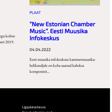
PLAAT
“New Estonian Chamber
Music”. Eesti Muusika
aegu kolme
Infokeskus
eri 2019.
04.04.2022
Eesti muusika infokeskuse kammermuusika-
helikandjale on koha saanud kaheksa
komponisti…
Ligipääsetavus