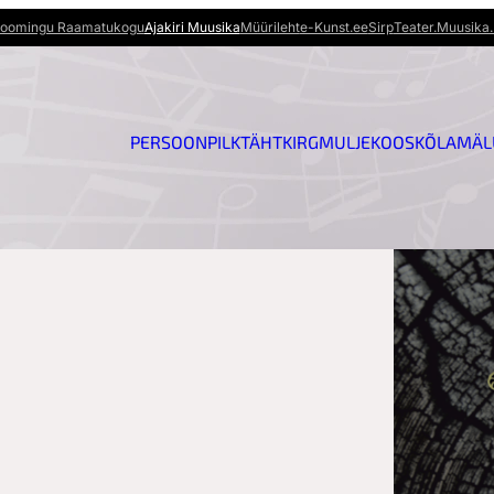
oomingu Raamatukogu
Ajakiri Muusika
Müürileht
e-Kunst.ee
Sirp
Teater.Muusika.
PERSOON
PILK
TÄHT
KIRG
MULJE
KOOSKÕLA
MÄL