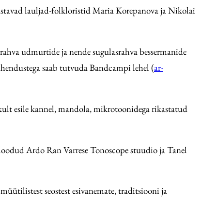
tavad lauljad-folkloristid Maria Korepanova ja Nikolai
 rahva udmurtide ja nende sugulasrahva bessermanide
u tähendustega saab tutvuda Bandcampi lehel (
ar-
ikult esile kannel, mandola, mikrotoonidega rikastatud
n loodud Ardo Ran Varrese Tonoscope stuudio ja Tanel
üütilistest seostest esivanemate, traditsiooni ja