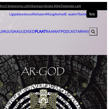
Kino
Täheke
Uma Leht
Vikerkaar
Värske Rõhk
Õpetajate Leht
Ligipääsetavus
Reklaam
Müügikohad
E-ajakiri
Toeta
Telli
U
MUUSIKAUUDISED
PLAAT
RAAMAT
PODCAST
ARHIIV