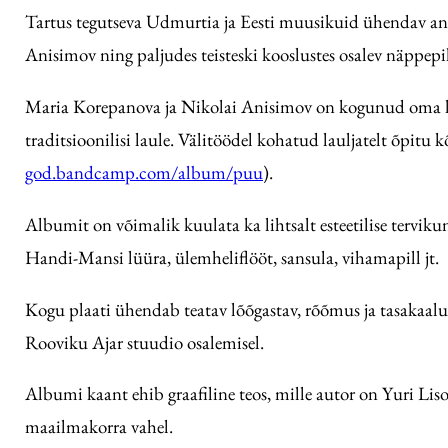
Tartus tegutseva Udmurtia ja Eesti muusikuid ühendav ans
Anisimov ning paljudes teisteski kooslustes osalev näppep
Maria Korepanova ja Nikolai Anisimov on kogunud oma lau
traditsioonilisi laule. Välitöödel kohatud lauljatelt õpitu
god.bandcamp.com/album/puu
).
Albumit on võimalik kuulata ka lihtsalt esteetilise tervik
Handi-Mansi lüüra, ülemheliflööt, sansula, vihamapill jt.
Kogu plaati ühendab teatav lõõgastav, rõõmus ja tasakaal
Rooviku Ajar stuudio osalemisel.
Albumi kaant ehib graafiline teos, mille autor on Yuri Liso
maailmakorra vahel.