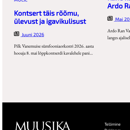
Ardo R
Kontsert täis rõõmu,
Mai 20
ülevust ja igavikulisust
Ardo Ran Var
Juuni 2026
langes ajalis
Pilk Vanemuise sümfooniaorkestri 2026. aasta
hooaja 8. mai lõppkontserdi kavalehele pani…
Tellimine