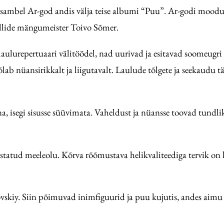
ambel Ar-god andis välja teise albumi “Puu”. Ar-godi moodus
illide mängumeister Toivo Sõmer.
lurepertuaari välitöödel, nad uurivad ja esitavad soomeugri
 kõlab nüansirikkalt ja liigutavalt. Laulude tõlgete ja seekaud
una, isegi sisusse süüvimata. Vaheldust ja nüansse toovad tundl
ustatud meeleolu. Kõrva rõõmustava helikvaliteediga tervik o
vskiy. Siin põimuvad inimfiguurid ja puu kujutis, andes aimu m