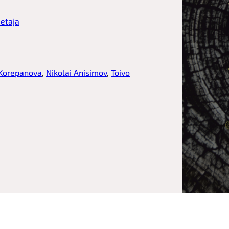
etaja
Korepanova
, 
Nikolai Anisimov
, 
Toivo